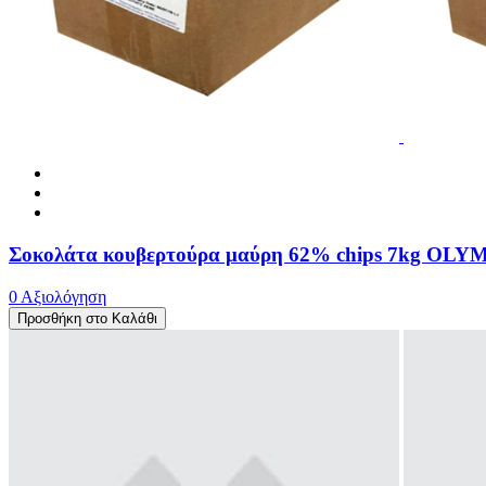
Σοκολάτα κουβερτούρα μαύρη 62% chips 7kg OL
0 Αξιολόγηση
Προσθήκη στο Καλάθι