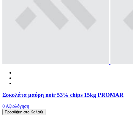
Σοκολάτα μαύρη noir 53% chips 15kg PROMAR
0 Αξιολόγηση
Προσθήκη στο Καλάθι