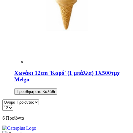
Χωνάκι 12cm 'Καρό' (1 μπάλλα) 1Χ500τμχ
Melgo
Προσθήκη στο Καλάθι
6
Προϊόντα