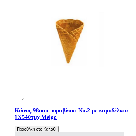
Κώνος 98mm πυραβλάκι No.2 με καρυδέλαιο
1Χ540τμχ Melgo
Προσθήκη στο Καλάθι