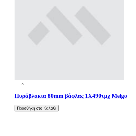
Πυράβλακια 80mm βάφλας 1Χ490τμχ Melgo
Προσθήκη στο Καλάθι