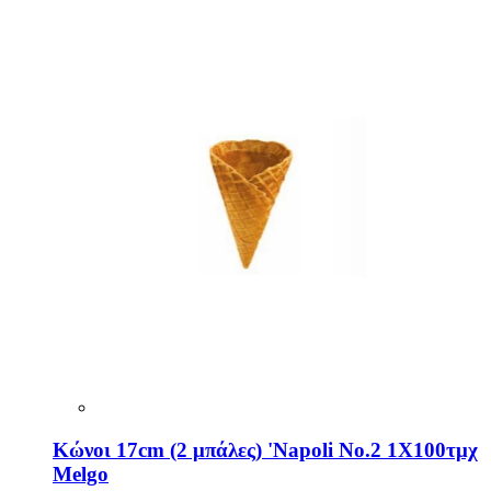
Κώνοι 17cm (2 μπάλες) 'Napoli No.2 1X100τμχ
Melgo