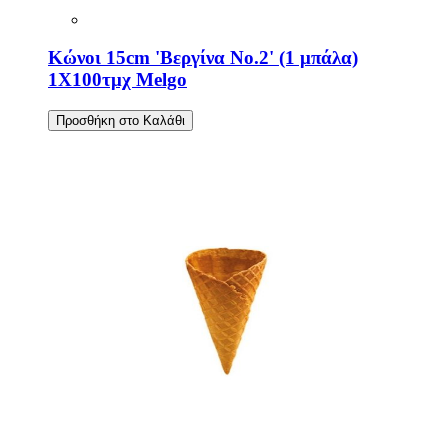
Κώνοι 15cm 'Βεργίνα No.2' (1 μπάλα)
1Χ100τμχ Melgo
Προσθήκη στο Καλάθι