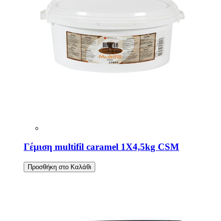
Γέμιση multifil caramel 1X4,5kg CSM
Προσθήκη στο Καλάθι