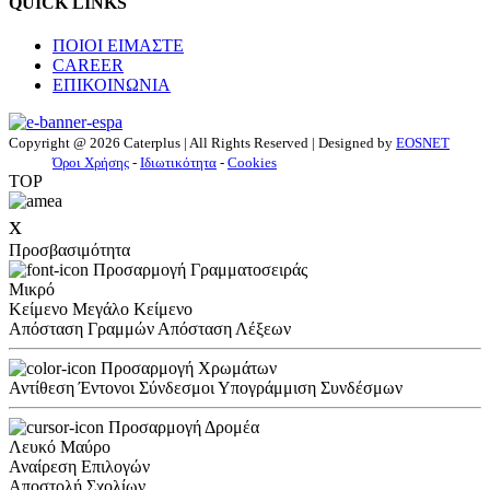
QUICK LINKS
ΠΟΙΟΙ ΕΙΜΑΣΤΕ
CAREER
ΕΠΙΚΟΙΝΩΝΙΑ
Copyright @ 2026 Caterplus | All Rights Reserved | Designed by
EOSNET
Όροι Χρήσης
-
Ιδιωτικότητα
-
Cookies
TOP
x
Προσβασιμότητα
Προσαρμογή Γραμματοσειράς
Μικρό
Κείμενο
Μεγάλο Κείμενο
Απόσταση Γραμμών
Απόσταση Λέξεων
Προσαρμογή Χρωμάτων
Αντίθεση
Έντονοι Σύνδεσμοι
Υπογράμμιση Συνδέσμων
Προσαρμογή Δρομέα
Λευκό
Μαύρο
Αναίρεση Επιλογών
Αποστολή Σχολίων