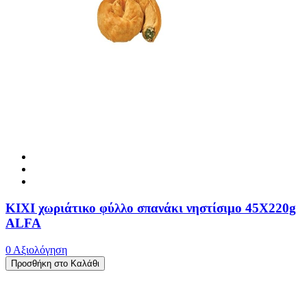
ΚΙΧΙ χωριάτικο φύλλο σπανάκι νηστίσιμο 45X220g
ALFA
0 Αξιολόγηση
Προσθήκη στο Καλάθι