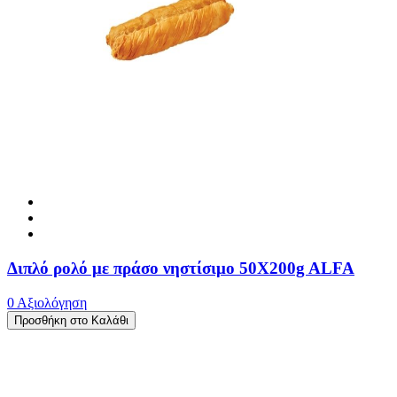
Διπλό ρολό με πράσο νηστίσιμο 50X200g ALFA
0 Αξιολόγηση
Προσθήκη στο Καλάθι