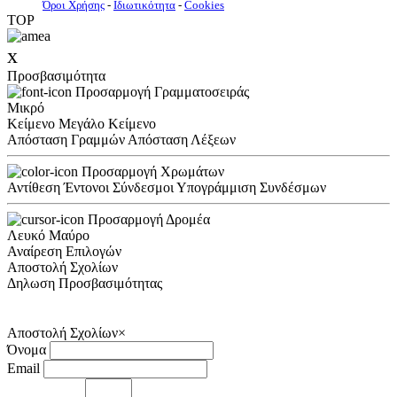
Όροι Χρήσης
-
Ιδιωτικότητα
-
Cookies
TOP
x
Προσβασιμότητα
Προσαρμογή Γραμματοσειράς
Μικρό
Κείμενο
Μεγάλο Κείμενο
Απόσταση Γραμμών
Απόσταση Λέξεων
Προσαρμογή Χρωμάτων
Αντίθεση
Έντονοι Σύνδεσμοι
Υπογράμμιση Συνδέσμων
Προσαρμογή Δρομέα
Λευκό
Μαύρο
Αναίρεση Επιλογών
Αποστολή Σχολίων
Δηλωση Προσβασιμότητας
Αποστολή Σχολίων
×
Όνομα
Email