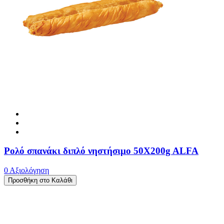
Ρολό σπανάκι διπλό νηστήσιμο 50X200g ALFA
0 Αξιολόγηση
Προσθήκη στο Καλάθι