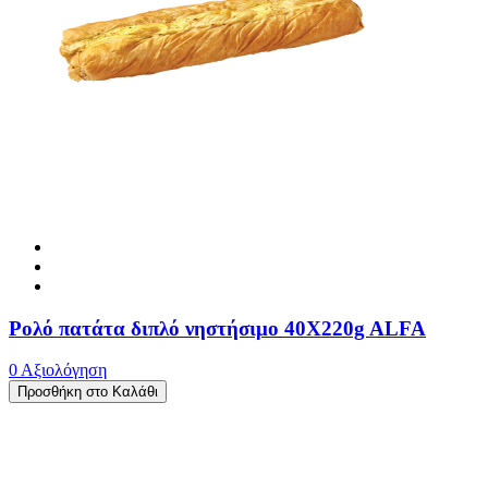
Ρολό πατάτα διπλό νηστήσιμο 40X220g ALFA
0 Αξιολόγηση
Προσθήκη στο Καλάθι