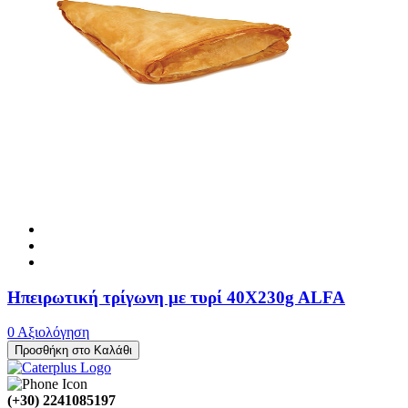
Ηπειρωτική τρίγωνη με τυρί 40X230g ALFA
0 Αξιολόγηση
Προσθήκη στο Καλάθι
(+30) 2241085197