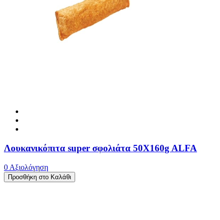
Λουκανικόπιτα super σφολιάτα 50X160g ALFA
0 Αξιολόγηση
Προσθήκη στο Καλάθι