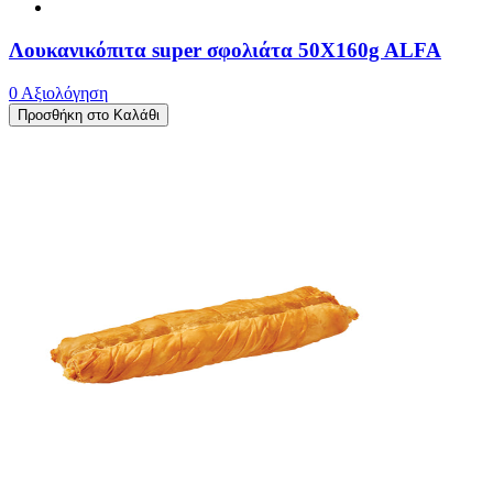
Λουκανικόπιτα super σφολιάτα 50X160g ALFA
0 Αξιολόγηση
Προσθήκη στο Καλάθι