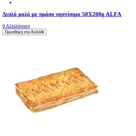
Διπλό ρολό με πράσο νηστίσιμο 50X200g ALFA
0 Αξιολόγηση
Προσθήκη στο Καλάθι