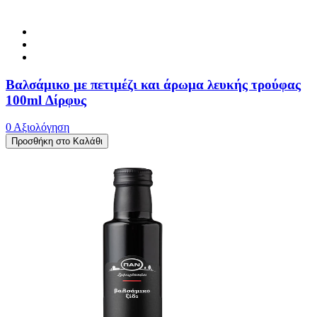
Βαλσάμικο με πετιμέζι και άρωμα λευκής τρούφας
100ml Δίρφυς
0 Αξιολόγηση
Προσθήκη στο Καλάθι