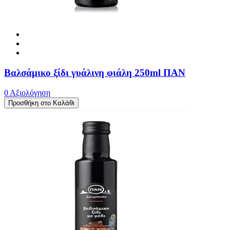
Βαλσάμικο ξίδι γυάλινη φιάλη 250ml ΠΑΝ
0 Αξιολόγηση
Προσθήκη στο Καλάθι