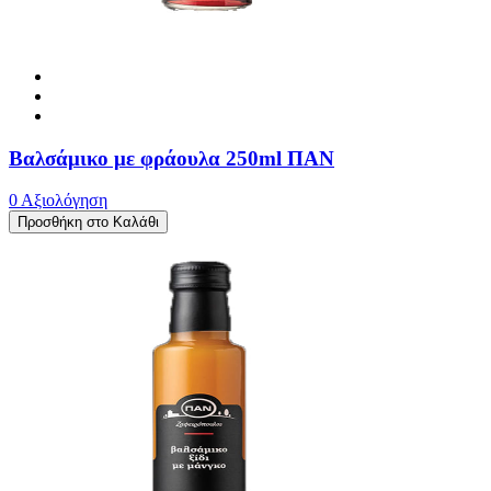
Βαλσάμικο με φράουλα 250ml ΠΑΝ
0 Αξιολόγηση
Προσθήκη στο Καλάθι