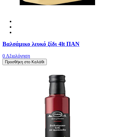
Βαλσάμικο λευκό ξίδι 4lt ΠΑΝ
0 Αξιολόγηση
Προσθήκη στο Καλάθι