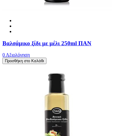
Βαλσάμικο ξίδι με μέλι 250ml ΠΑΝ
0 Αξιολόγηση
Προσθήκη στο Καλάθι