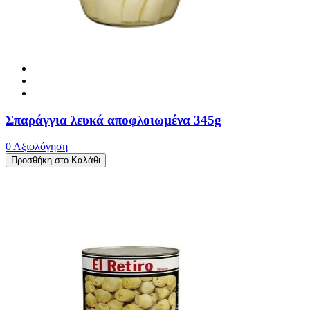
Σπαράγγια λευκά αποφλοιωμένα 345g
0 Αξιολόγηση
Προσθήκη στο Καλάθι