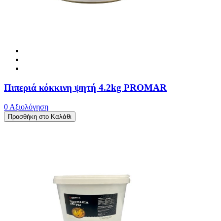
Πιπεριά κόκκινη ψητή 4.2kg PROMAR
0 Αξιολόγηση
Προσθήκη στο Καλάθι