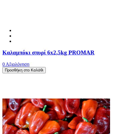
Καλαμπόκι σπυρί 6x2,5kg PROMAR
0 Αξιολόγηση
Προσθήκη στο Καλάθι