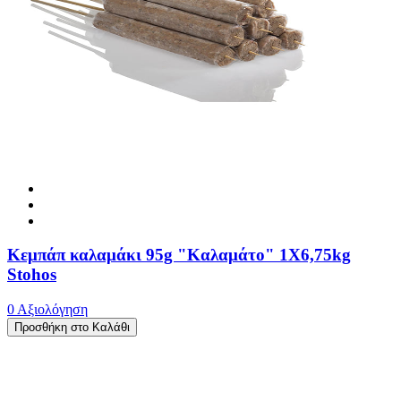
Κεμπάπ καλαμάκι 95g "Καλαμάτο" 1X6,75kg
Stohos
0 Αξιολόγηση
Προσθήκη στο Καλάθι