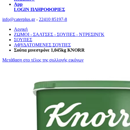
App
LOGIN
ΠΛΗΡΟΦΟΡΙΕΣ
info@caterplus.gr
-
22410 85197-8
Αρχική
ΖΩΜΟΙ - ΣΑΛΤΣΕΣ - ΣΟΥΠΕΣ - ΝΤΡΕΣΙΝΓΚ
ΣΟΥΠΕΣ
ΑΦΥΔΑΤΟΜΕΝΕΣ ΣΟΥΠΕΣ
Σούπα μινεστρόνε 1,045kg KNORR
Μετάβαση στο τέλος της συλλογής εικόνων