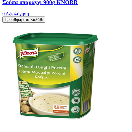
Σούπα σπαράγγι 900g KNORR
0 Αξιολόγηση
Προσθήκη στο Καλάθι