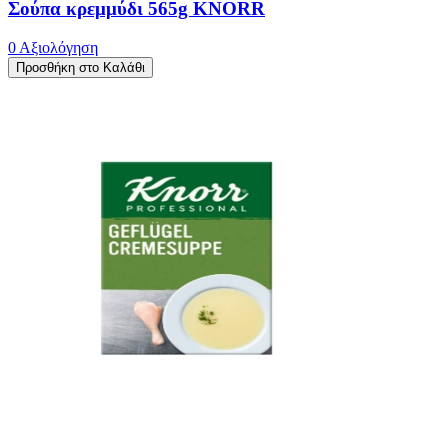
Σούπα κρεμμύδι 565g KNORR
0 Αξιολόγηση
Προσθήκη στο Καλάθι