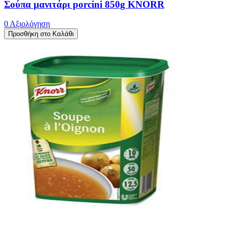
Σούπα μανιτάρι porcini 850g KNORR
0 Αξιολόγηση
Προσθήκη στο Καλάθι