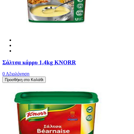
Σάλτσα κάρρυ 1,4kg KNORR
0 Αξιολόγηση
Προσθήκη στο Καλάθι