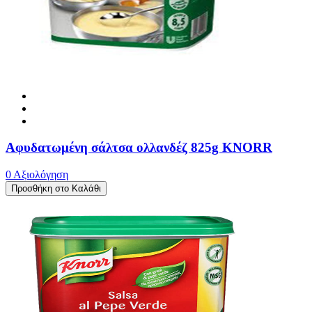
Αφυδατωμένη σάλτσα ολλανδέζ 825g KNORR
0 Αξιολόγηση
Προσθήκη στο Καλάθι