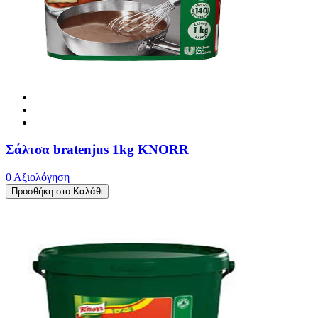
Σάλτσα bratenjus 1kg KNORR
0 Αξιολόγηση
Προσθήκη στο Καλάθι