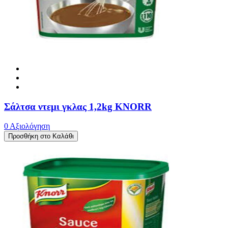
Σάλτσα ντεμι γκλας 1,2kg KNORR
0 Αξιολόγηση
Προσθήκη στο Καλάθι