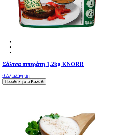
Σάλτσα πιπεράτη 1,2kg KNORR
0 Αξιολόγηση
Προσθήκη στο Καλάθι