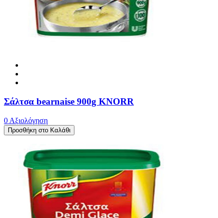
Σάλτσα bearnaise 900g KNORR
0 Αξιολόγηση
Προσθήκη στο Καλάθι