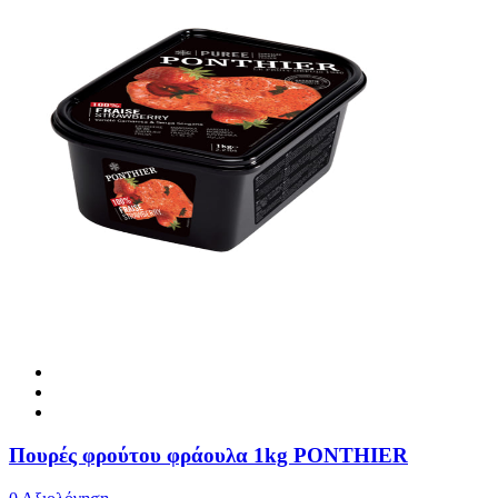
Πουρές φρούτου φράουλα 1kg PONTHIER