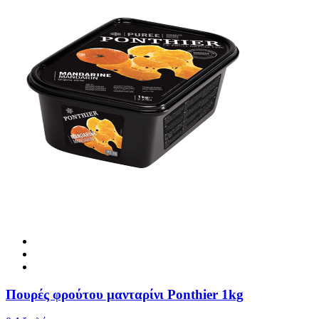
Πουρές φρούτου μανταρίνι Ponthier 1kg