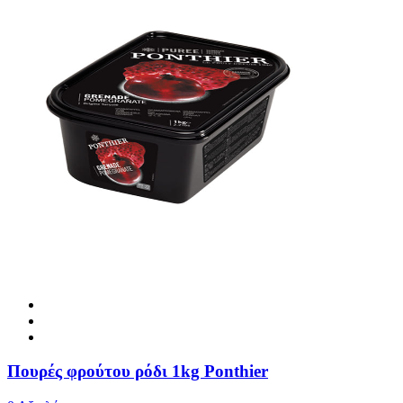
Πουρές φρούτου ρόδι 1kg Ponthier