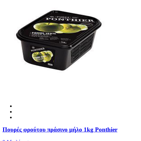
Πουρές φρούτου πράσινο μήλο 1kg Ponthier