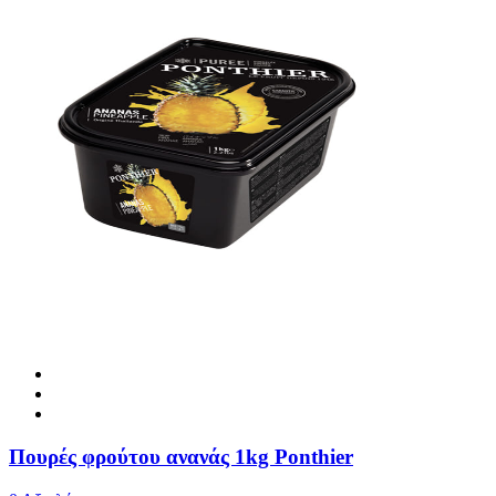
Πουρές φρούτου ανανάς 1kg Ponthier