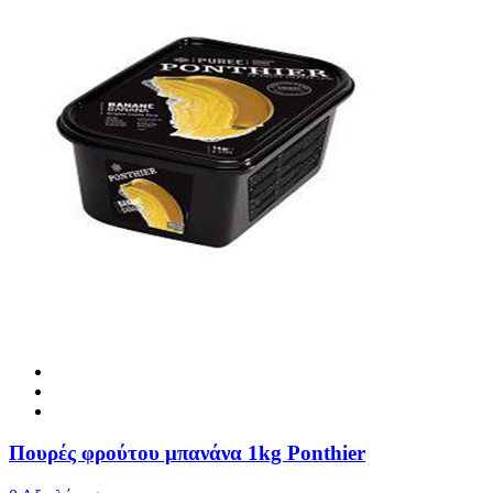
Πουρές φρούτου μπανάνα 1kg Ponthier