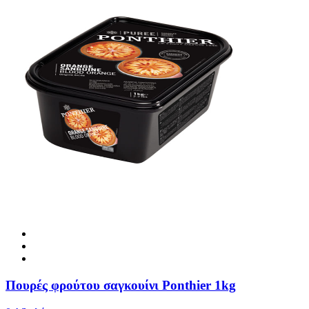
Πουρές φρούτου σαγκουίνι Ponthier 1kg