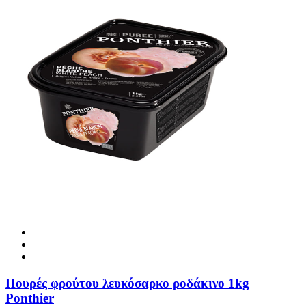
Πουρές φρούτου λευκόσαρκο ροδάκινο 1kg
Ponthier