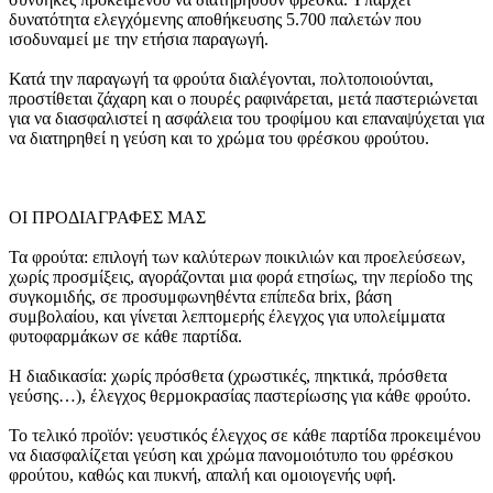
δυνατότητα ελεγχόμενης αποθήκευσης 5.700 παλετών που
ισοδυναμεί με την ετήσια παραγωγή.
Κατά την παραγωγή τα φρούτα διαλέγονται, πολτοποιούνται,
προστίθεται ζάχαρη και ο πουρές ραφινάρεται, μετά παστεριώνεται
για να διασφαλιστεί η ασφάλεια του τροφίμου και επαναψύχεται για
να διατηρηθεί η γεύση και το χρώμα του φρέσκου φρούτου.
ΟΙ ΠΡΟΔΙΑΓΡΑΦΕΣ ΜΑΣ
Τα φρούτα: επιλογή των καλύτερων ποικιλιών και προελεύσεων,
χωρίς προσμίξεις, αγοράζονται μια φορά ετησίως, την περίοδο της
συγκομιδής, σε προσυμφωνηθέντα επίπεδα brix, βάση
συμβολαίου, και γίνεται λεπτομερής έλεγχος για υπολείμματα
φυτοφαρμάκων σε κάθε παρτίδα.
Η διαδικασία: χωρίς πρόσθετα (χρωστικές, πηκτικά, πρόσθετα
γεύσης…), έλεγχος θερμοκρασίας παστερίωσης για κάθε φρούτο.
Το τελικό προϊόν: γευστικός έλεγχος σε κάθε παρτίδα προκειμένου
να διασφαλίζεται γεύση και χρώμα πανομοιότυπο του φρέσκου
φρούτου, καθώς και πυκνή, απαλή και ομοιογενής υφή.