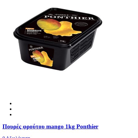
Πουρές φρούτου mango 1kg Ponthier