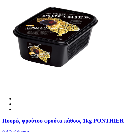
Πουρές φρούτου φρούτα πάθους 1kg PONTHIER
0 Αξιολόγηση