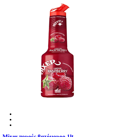
Mixer πουρές βατόμουρο 1lt