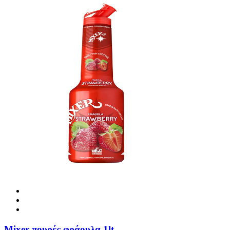
Mixer πουρές φράουλα 1lt