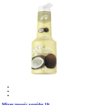
Mixer πουρές καρύδα 1lt