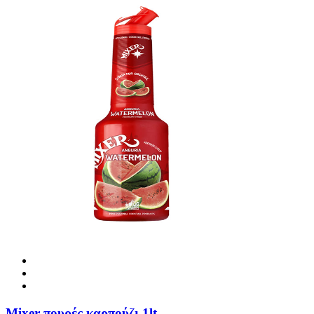
Mixer πουρές καρπούζι 1lt