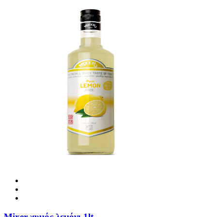
Mixer χυμός λεμόνι 1lt