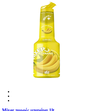
Mixer πουρές μπανάνα 1lt