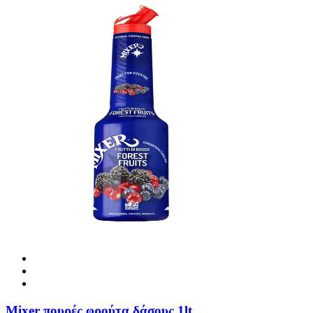
Mixer πουρές φρούτα δάσους 1lt