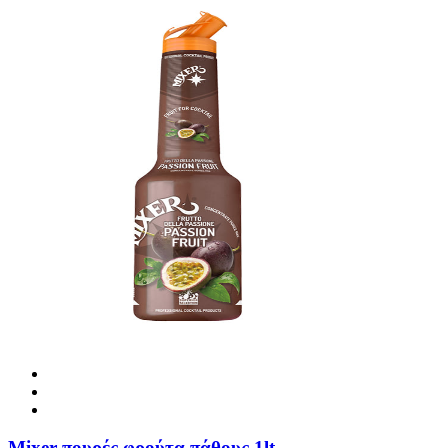
Mixer πουρές φρούτα πάθους 1lt