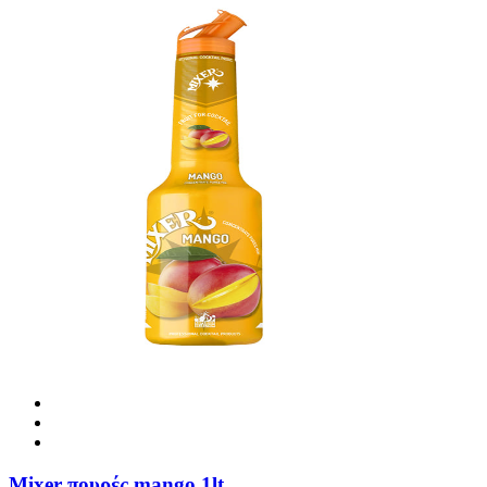
Mixer πουρές mango 1lt