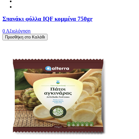
Σπανάκι φύλλα IQF κομμένα 750gr
0 Αξιολόγηση
Προσθήκη στο Καλάθι