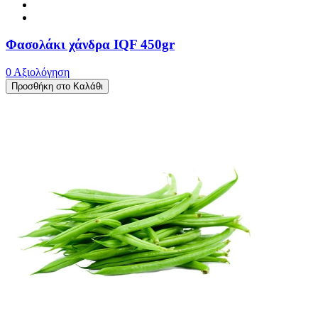
Φασολάκι χάνδρα IQF 450gr
0 Αξιολόγηση
Προσθήκη στο Καλάθι