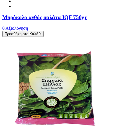
Μπρόκολο ανθός σαλάτα IQF 750gr
0 Αξιολόγηση
Προσθήκη στο Καλάθι