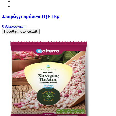
Σπαράγγι πράσινο IQF 1kg
0 Αξιολόγηση
Προσθήκη στο Καλάθι