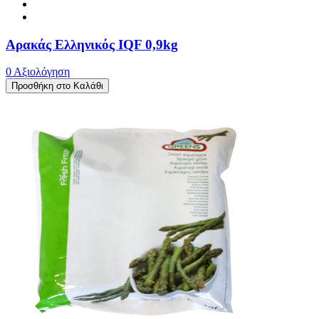
Αρακάς Ελληνικός IQF 0,9kg
0 Αξιολόγηση
Προσθήκη στο Καλάθι