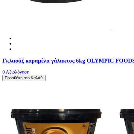
Γκλασάζ καραμέλα γάλακτος 6kg OLYMPIC FOOD
0 Αξιολόγηση
Προσθήκη στο Καλάθι