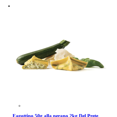
Fagottino 50g alla nerano 2kg Del Prete